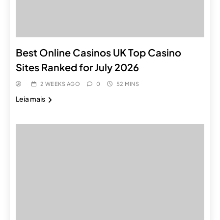
Best Online Casinos UK Top Casino
Sites Ranked for July 2026
2 WEEKS AGO
0
52 MINS
Leia mais