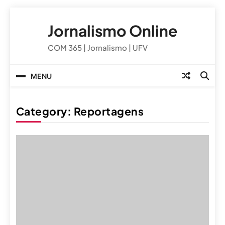
Skip
to
Jornalismo Online
content
COM 365 | Jornalismo | UFV
MENU
Category:
Reportagens