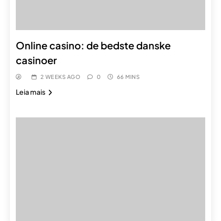
Online casino: de bedste danske
casinoer
2 WEEKS AGO
0
66 MINS
Leia mais